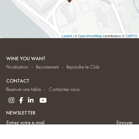
Leaflet
| ©
OpenStreetMap
contributors ©
CARTO
WINE YOU WANT
Privatisation
Recrutement
Rejoindre le Club
CONTACT
Reserver une table
Contactez-nous
NEWSLETTER
Envoyer
J'ai lu et j'accepte
la politique de confidentialité du site