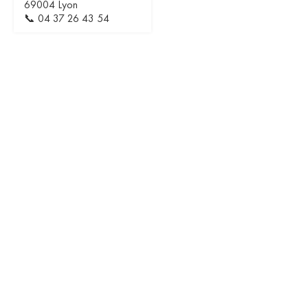
69004 Lyon
📞
04 37 26 43 54
WINE YOU WANT
Privatisation
Recrutement
Rejoindre le Club
CONTACT
Reserver une table
Contactez-nous