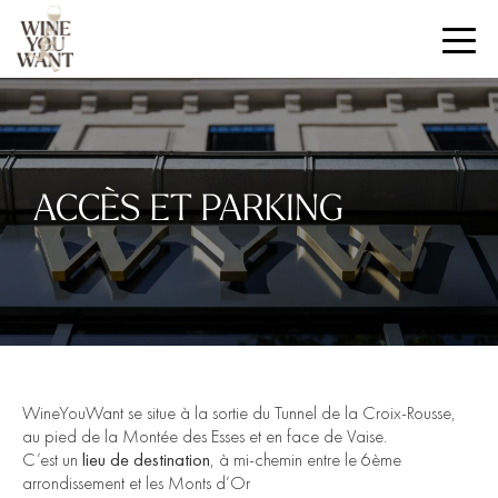
ACCÈS ET PARKING
WineYouWant se situe à la sortie du Tunnel de la Croix-Rousse,
au pied de la Montée des Esses et en face de Vaise.
C’est un
lieu de destination
, à mi-chemin entre le 6ème
arrondissement et les Monts d’Or