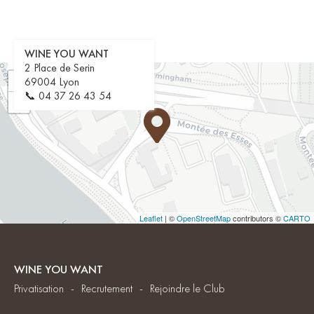
WINE YOU WANT
2 Place de Serin
+
69004 Lyon
📞
04 37 26 43 54
−
Leaflet
| ©
OpenStreetMap
contributors ©
CARTO
WINE YOU WANT
Privatisation
Recrutement
Rejoindre le Club